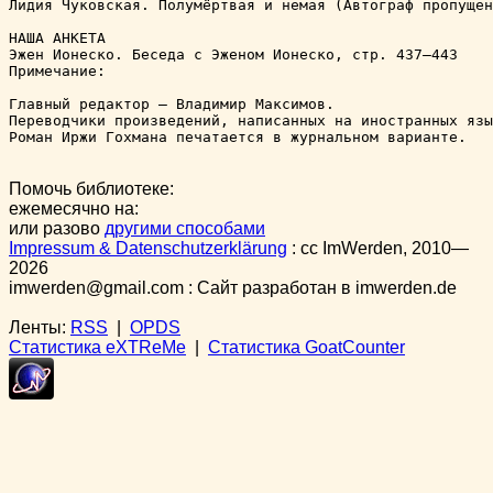
Лидия Чуковская. Полумёртвая и немая (Автограф пропущен
НАША АНКЕТА

Эжен Ионеско. Беседа с Эженом Ионеско, стр. 437–443

Примечание:

Главный редактор – Владимир Максимов.

Переводчики произведений, написанных на иностранных язы
Роман Иржи Гохмана печатается в журнальном варианте.
Помочь библиотеке:
ежемесячно на:
или разово
другими способами
Impressum & Datenschutzerklärung
:
cc
ImWerden, 2010—
2026
imwerden@gmail.com : Сайт разработан в imwerden.de
Ленты:
RSS
|
OPDS
Статистика eXTReMe
|
Статистика GoatCounter