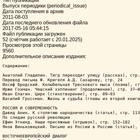
Тип публикации
Выпуск периодики (periodical_issue)
Дата поступления в архив
2011-08-03
Дата последнего обновления файла
2017-05-16 05:44:15
Файл публикации загружен
52 (счётчик работает с 20.01.2025)
Просмотров этой страницы
9560
Дополнительное описание издания:
Содержание:

Анатолий Гладилин. Тигр переходит улицу (рассказ), стр.
Перевод письма Ф. Кригеля А.Д. Сахарову, стр. 24

Иосиф Бродский. Колыбельная Трескового мыса (поэма), ст
Иржи Гохман. Чешский хэппенинг (продолжение), стр. 37–8
Иван Елагин. Цирк (стихотворение), стр. 89–93

Василий Гроссман. Жизнь и судьба (главы из второй книги
РОССИЯ И СОВРЕМЕННОСТЬ

Давид Анин. К столетию народничества (статья), стр. 113
По следам русской революции

Ефим Эткинд. Наши присяжные (отрывок), стр. 152–182

Яков Виньковецкий. Письмо из России в Россию (статья), 
ВОСТОЧНОЕВРОПЕЙСКИЙ ДИАЛОГ
