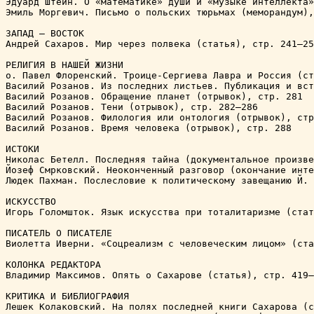
Эдуард Штейн. О «математике» души и «музыке интеллекта»
Эмиль Моргевич. Письмо о польских тюрьмах (меморандум),
ЗАПАД – ВОСТОК

Андрей Сахаров. Мир через полвека (статья), стр. 241–25
РЕЛИГИЯ В НАШЕЙ ЖИЗНИ

о. Павел Флоренский. Троице-Сергиева Лавра и Россия (ст
Василий Розанов. Из последних листьев. Публикация и вст
Василий Розанов. Обращение планет (отрывок), стр. 281

Василий Розанов. Тени (отрывок), стр. 282–286

Василий Розанов. Филология или онтология (отрывок), стр
Василий Розанов. Время человека (отрывок), стр. 288

ИСТОКИ

Николас Бетелл. Последняя тайна (документальное произве
Йозеф Смрковский. Неоконченный разговор (окончание инте
Людек Пахман. Послесловие к политическому завещанию Й. 
ИСКУССТВО

Игорь Голомшток. Язык искусства при тоталитаризме (стат
ПИСАТЕЛЬ О ПИСАТЕЛЕ

Виолетта Иверни. «Соцреализм с человеческим лицом» (ста
КОЛОНКА РЕДАКТОРА

Владимир Максимов. Опять о Сахарове (статья), стр. 419–
КРИТИКА И БИБЛИОГРАФИЯ

Лешек Колаковский. На полях последней книги Сахарова (с