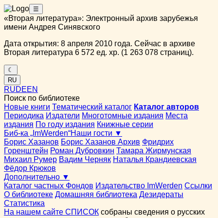
☰
«Вторая литература»: Электронный архив зарубежья
имени Андрея Синявского
Дата открытия: 8 апреля 2010 года. Сейчас в архиве
Вторая литература 6 572 ед. хр. (1 263 078 страниц).
☾
RU
RU
DE
EN
Поиск по библиотеке
Новые книги
Тематический каталог
Каталог авторов
Периодика
Издатели
Многотомные издания
Места
издания
По году издания
Книжные серии
Биб-ка „ImWerden“
Наши гости ▼
Борис Хазанов
Борис Хазанов Архив
Фридрих
Горенштейн
Роман Дубровкин
Тамара Жирмунская
Михаил Румер
Вадим Черняк
Наталья Крандиевская
Фёдор Крюков
Дополнительно ▼
Каталог частных Фондов
Издательство ImWerden
Ссылки
О библиотеке
Домашняя библиотека
Дезидераты
Статистика
На нашем сайте СПИСОК
собраны сведения о русских