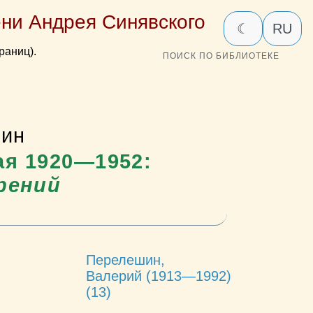
ни Андрея Синявского
☾
RU
раниц).
ПОИСК ПО БИБЛИОТЕКЕ
шин
тая 1920—1952:
рений
Перелешин,
Валерий (1913—1992)
(13)