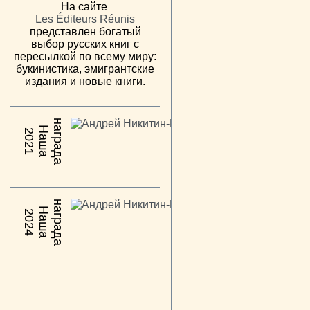
На сайте
Les Éditeurs Réunis
представлен богатый
выбор русских книг с
пересылкой по всему миру:
букинистика, эмигрантские
издания и новые книги.
н
а
Н
а
ш
а
а
г
р
а
д
2021
н
а
Н
а
ш
а
а
г
р
а
д
2024