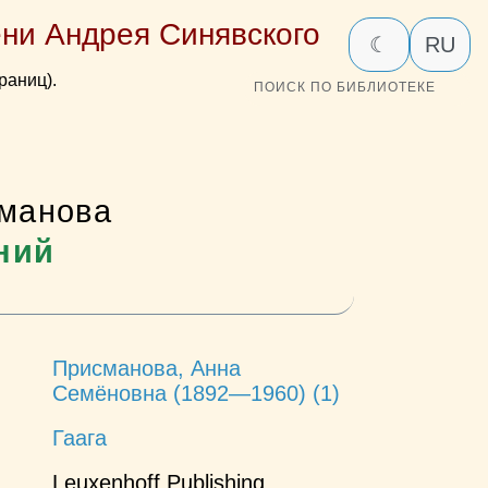
ни Андрея Синявского
☾
RU
раниц).
ПОИСК ПО БИБЛИОТЕКЕ
манова
ний
Присманова, Анна
Семёновна (1892—1960) (1)
Гаага
Leuxenhoff Publishing