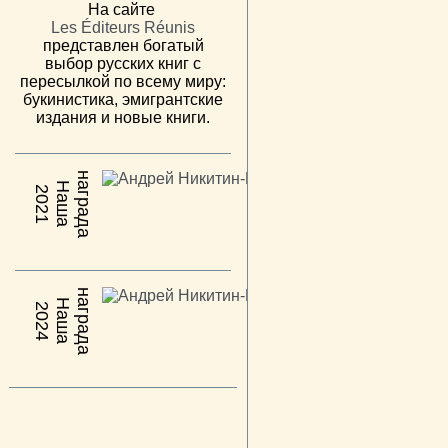
На сайте
Les Éditeurs Réunis
представлен богатый
выбор русских книг с
пересылкой по всему миру:
букинистика, эмигрантские
издания и новые книги.
н
а
Н
а
ш
а
а
г
р
а
д
2021
н
а
Н
а
ш
а
а
г
р
а
д
2024