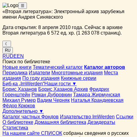
☰
«Вторая литература»: Электронный архив зарубежья
имени Андрея Синявского
Дата открытия: 8 апреля 2010 года. Сейчас в архиве
Вторая литература 6 572 ед. хр. (1 263 078 страниц).
☾
RU
RU
DE
EN
Поиск по библиотеке
Новые книги
Тематический каталог
Каталог авторов
Периодика
Издатели
Многотомные издания
Места
издания
По году издания
Книжные серии
Биб-ка „ImWerden“
Наши гости ▼
Борис Хазанов
Борис Хазанов Архив
Фридрих
Горенштейн
Роман Дубровкин
Тамара Жирмунская
Михаил Румер
Вадим Черняк
Наталья Крандиевская
Фёдор Крюков
Дополнительно ▼
Каталог частных Фондов
Издательство ImWerden
Ссылки
О библиотеке
Домашняя библиотека
Дезидераты
Статистика
На нашем сайте СПИСОК
собраны сведения о русских