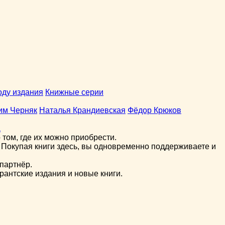
оду издания
Книжные серии
им Черняк
Наталья Крандиевская
Фёдор Крюков
а
том, где их можно приобрести.
 Покупая книги здесь, вы одновременно поддерживаете и
партнёр.
рантские издания и новые книги.