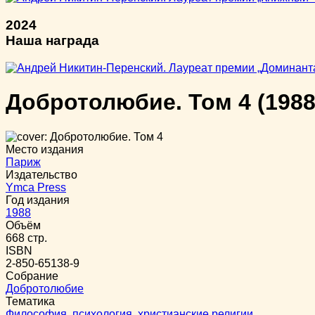
2024
Наша награда
Добротолюбие. Том 4
(1988
Место издания
Париж
Издательство
Ymca Press
Год издания
1988
Объём
668 стр.
ISBN
2-850-65138-9
Собрание
Добротолюбие
Тематика
Философия, психология, христианские религии