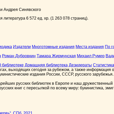
ни Андрея Синявского
 литература 6 572 ед. хр. (1 263 078 страниц).
иодика
Издатели
Многотомные издания
Места издания
По г
н
Роман Дубровкин
Тамара Жирмунская
Михаил Румер
Вад
О библиотеке
Домашняя библиотека
Дезидераты
Статистик
гах, выходящих сегодня за рубежом, а также информация о 
кинистические издания России, СССР, русского зарубежья.
арейших русских библиотек в Европе и наш дружественный 
сских книг с пересылкой по всему миру: букинистика, эмиг