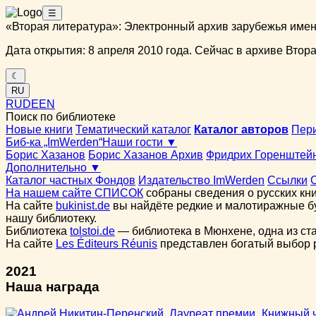
☰
«Вторая литература»: Электронный архив зарубежья име
Дата открытия: 8 апреля 2010 года. Сейчас в архиве Вторая
☾
RU
RU
DE
EN
Поиск по библиотеке
Новые книги
Тематический каталог
Каталог авторов
Пер
Биб-ка „ImWerden“
Наши гости ▼
Борис Хазанов
Борис Хазанов Архив
Фридрих Горенштей
Дополнительно ▼
Каталог частных Фондов
Издательство ImWerden
Ссылки
На нашем сайте СПИСОК
собраны сведения о русских кни
На сайте
bukinist.de
вы найдёте редкие и малотиражные бу
нашу библиотеку.
Библиотека
tolstoi.de
— библиотека в Мюнхене, одна из ст
На сайте
Les Éditeurs Réunis
представлен богатый выбор ру
2021
Наша награда