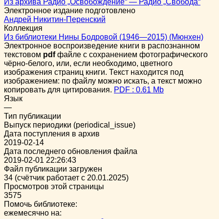
Из архива Радио „Освобождение“ — Радио „Свобода“
Электронное издание подготовлено
Андрей Никитин-Перенский
Коллекция
Из библиотеки Нины Бодровой (1946—2015) (Мюнхен)
Электронное воспроизведение книги в распознанном
текстовом
pdf
файле с сохранением фотографического
чёрно-белого, или, если необходимо, цветного
изображения страниц книги. Текст находится под
изображением: по файлу можно искать, а текст можно
копировать для цитирования.
PDF : 0.61 Mb
Язык
—
Тип публикации
Выпуск периодики (periodical_issue)
Дата поступления в архив
2019-02-14
Дата последнего обновления файла
2019-02-01 22:26:43
Файл публикации загружен
34 (счётчик работает с 20.01.2025)
Просмотров этой страницы
3575
Помочь библиотеке:
ежемесячно на: