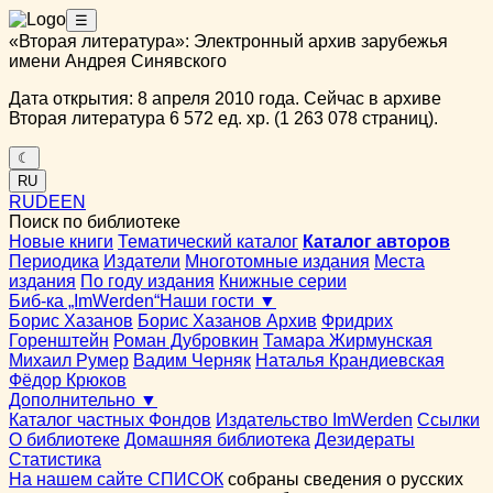
☰
«Вторая литература»: Электронный архив зарубежья
имени Андрея Синявского
Дата открытия: 8 апреля 2010 года. Сейчас в архиве
Вторая литература 6 572 ед. хр. (1 263 078 страниц).
☾
RU
RU
DE
EN
Поиск по библиотеке
Новые книги
Тематический каталог
Каталог авторов
Периодика
Издатели
Многотомные издания
Места
издания
По году издания
Книжные серии
Биб-ка „ImWerden“
Наши гости ▼
Борис Хазанов
Борис Хазанов Архив
Фридрих
Горенштейн
Роман Дубровкин
Тамара Жирмунская
Михаил Румер
Вадим Черняк
Наталья Крандиевская
Фёдор Крюков
Дополнительно ▼
Каталог частных Фондов
Издательство ImWerden
Ссылки
О библиотеке
Домашняя библиотека
Дезидераты
Статистика
На нашем сайте СПИСОК
собраны сведения о русских