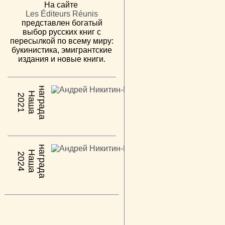
На сайте
Les Éditeurs Réunis
представлен богатый
выбор русских книг с
пересылкой по всему миру:
букинистика, эмигрантские
издания и новые книги.
н
а
Н
а
ш
а
а
г
р
а
д
2021
н
а
Н
а
ш
а
а
г
р
а
д
2024