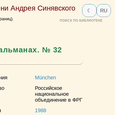
ни Андрея Синявского
☾
RU
раниц).
ПОИСК ПО БИБЛИОТЕКЕ
альманах. № 32
ния
München
во
Российское
национальное
объединение в ФРГ
я
1988