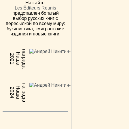
На сайте
Les Éditeurs Réunis
представлен богатый
выбор русских книг с
пересылкой по всему миру:
букинистика, эмигрантские
издания и новые книги.
н
а
Н
а
ш
а
а
г
р
а
д
2021
н
а
Н
а
ш
а
а
г
р
а
д
2024