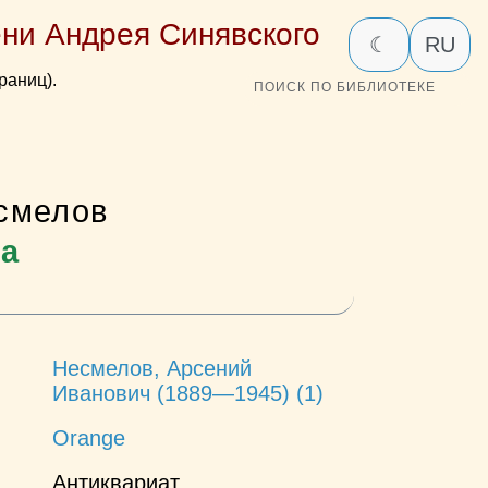
ни Андрея Синявского
☾
RU
раниц).
ПОИСК ПО БИБЛИОТЕКЕ
смелов
за
Несмелов, Арсений
Иванович (1889—1945) (1)
Orange
Антиквариат