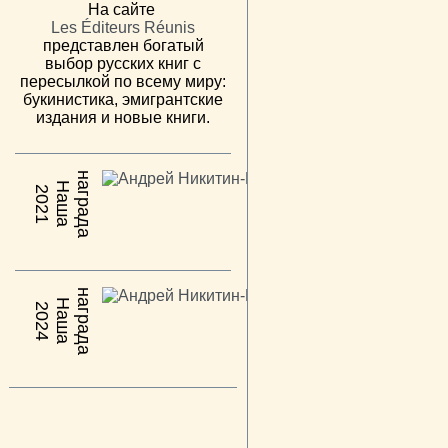
На сайте
Les Éditeurs Réunis
представлен богатый
выбор русских книг с
пересылкой по всему миру:
букинистика, эмигрантские
издания и новые книги.
н
а
Н
а
ш
а
а
г
р
а
д
2021
н
а
Н
а
ш
а
а
г
р
а
д
2024