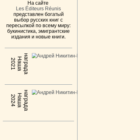
На сайте
Les Éditeurs Réunis
представлен богатый
выбор русских книг с
пересылкой по всему миру:
букинистика, эмигрантские
издания и новые книги.
н
а
Н
а
ш
а
а
г
р
а
д
2021
н
а
Н
а
ш
а
а
г
р
а
д
2024