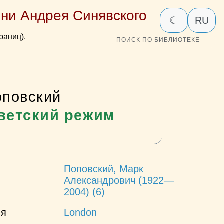
ни Андрея Синявского
☾
RU
раниц).
ПОИСК ПО БИБЛИОТЕКЕ
оповский
оветский режим
Поповский, Марк
Александрович (1922—
2004) (6)
ия
London