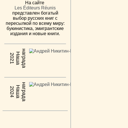
На сайте
Les Éditeurs Réunis
представлен богатый
выбор русских книг с
пересылкой по всему миру:
букинистика, эмигрантские
издания и новые книги.
н
а
Н
а
ш
а
а
г
р
а
д
2021
н
а
Н
а
ш
а
а
г
р
а
д
2024