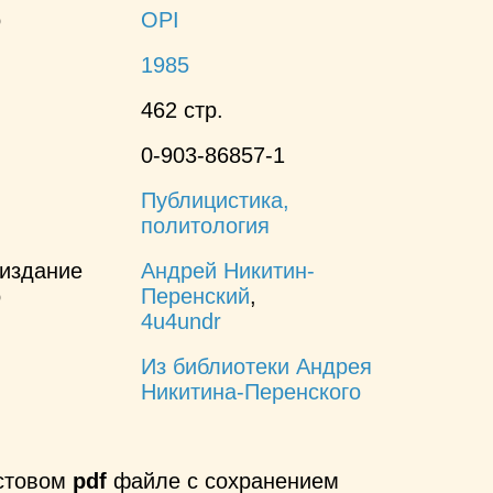
о
OPI
1985
462 стр.
0-903-86857-1
Публицистика,
политология
 издание
Андрей Никитин-
о
Перенский
,
4u4undr
Из библиотеки Андрея
Никитина-Перенского
кстовом
pdf
файле с сохранением