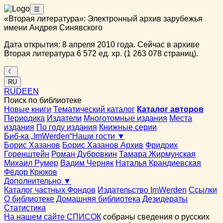
☰
«Вторая литература»: Электронный архив зарубежья
имени Андрея Синявского
Дата открытия: 8 апреля 2010 года. Сейчас в архиве
Вторая литература 6 572 ед. хр. (1 263 078 страниц).
☾
RU
RU
DE
EN
Поиск по библиотеке
Новые книги
Тематический каталог
Каталог авторов
Периодика
Издатели
Многотомные издания
Места
издания
По году издания
Книжные серии
Биб-ка „ImWerden“
Наши гости ▼
Борис Хазанов
Борис Хазанов Архив
Фридрих
Горенштейн
Роман Дубровкин
Тамара Жирмунская
Михаил Румер
Вадим Черняк
Наталья Крандиевская
Фёдор Крюков
Дополнительно ▼
Каталог частных Фондов
Издательство ImWerden
Ссылки
О библиотеке
Домашняя библиотека
Дезидераты
Статистика
На нашем сайте СПИСОК
собраны сведения о русских