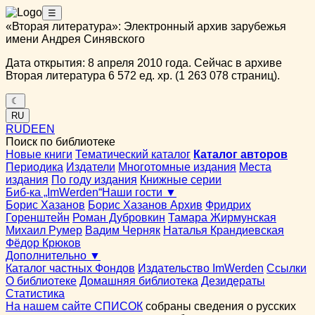
☰
«Вторая литература»: Электронный архив зарубежья
имени Андрея Синявского
Дата открытия: 8 апреля 2010 года. Сейчас в архиве
Вторая литература 6 572 ед. хр. (1 263 078 страниц).
☾
RU
RU
DE
EN
Поиск по библиотеке
Новые книги
Тематический каталог
Каталог авторов
Периодика
Издатели
Многотомные издания
Места
издания
По году издания
Книжные серии
Биб-ка „ImWerden“
Наши гости ▼
Борис Хазанов
Борис Хазанов Архив
Фридрих
Горенштейн
Роман Дубровкин
Тамара Жирмунская
Михаил Румер
Вадим Черняк
Наталья Крандиевская
Фёдор Крюков
Дополнительно ▼
Каталог частных Фондов
Издательство ImWerden
Ссылки
О библиотеке
Домашняя библиотека
Дезидераты
Статистика
На нашем сайте СПИСОК
собраны сведения о русских