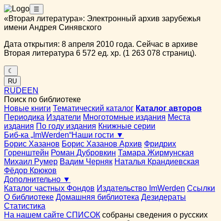
☰
«Вторая литература»: Электронный архив зарубежья
имени Андрея Синявского
Дата открытия: 8 апреля 2010 года. Сейчас в архиве
Вторая литература 6 572 ед. хр. (1 263 078 страниц).
☾
RU
RU
DE
EN
Поиск по библиотеке
Новые книги
Тематический каталог
Каталог авторов
Периодика
Издатели
Многотомные издания
Места
издания
По году издания
Книжные серии
Биб-ка „ImWerden“
Наши гости ▼
Борис Хазанов
Борис Хазанов Архив
Фридрих
Горенштейн
Роман Дубровкин
Тамара Жирмунская
Михаил Румер
Вадим Черняк
Наталья Крандиевская
Фёдор Крюков
Дополнительно ▼
Каталог частных Фондов
Издательство ImWerden
Ссылки
О библиотеке
Домашняя библиотека
Дезидераты
Статистика
На нашем сайте СПИСОК
собраны сведения о русских