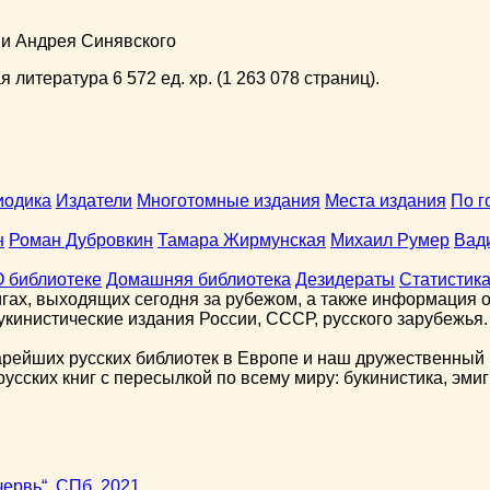
ни Андрея Синявского
 литература 6 572 ед. хр. (1 263 078 страниц).
иодика
Издатели
Многотомные издания
Места издания
По г
н
Роман Дубровкин
Тамара Жирмунская
Михаил Румер
Вад
О библиотеке
Домашняя библиотека
Дезидераты
Статистик
гах, выходящих сегодня за рубежом, а также информация о 
кинистические издания России, СССР, русского зарубежья.
арейших русских библиотек в Европе и наш дружественный 
сских книг с пересылкой по всему миру: букинистика, эмиг