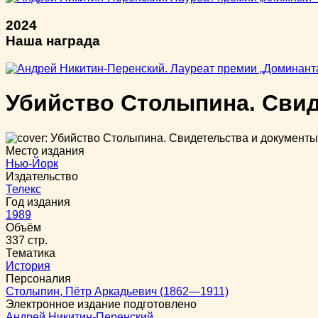
2024
Наша награда
Убийство Столыпина. Сви
Место издания
Нью-Йорк
Издательство
Телекс
Год издания
1989
Объём
337 стр.
Тематика
История
Персоналия
Столыпин, Пётр Аркадьевич (1862—1911)
Электронное издание подготовлено
Андрей Никитин-Перенский
,