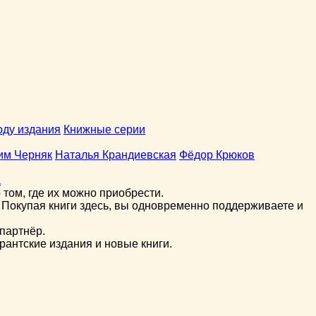
оду издания
Книжные серии
им Черняк
Наталья Крандиевская
Фёдор Крюков
а
том, где их можно приобрести.
 Покупая книги здесь, вы одновременно поддерживаете и
партнёр.
рантские издания и новые книги.