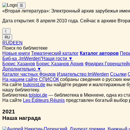
☰
«Вторая литература»: Электронный архив зарубежья име
Дата открытия: 8 апреля 2010 года. Сейчас в архиве Вторая
☾
RU
RU
DE
EN
Поиск по библиотеке
Новые книги
Тематический каталог
Каталог авторов
Пер
Биб-ка „ImWerden“
Наши гости ▼
Борис Хазанов
Борис Хазанов Архив
Фридрих Горенштей
Дополнительно ▼
Каталог частных Фондов
Издательство ImWerden
Ссылки
На нашем сайте СПИСОК
собраны сведения о русских кни
На сайте
bukinist.de
вы найдёте редкие и малотиражные бу
нашу библиотеку.
Библиотека
tolstoi.de
— библиотека в Мюнхене, одна из ст
На сайте
Les Éditeurs Réunis
представлен богатый выбор ру
2021
Наша награда