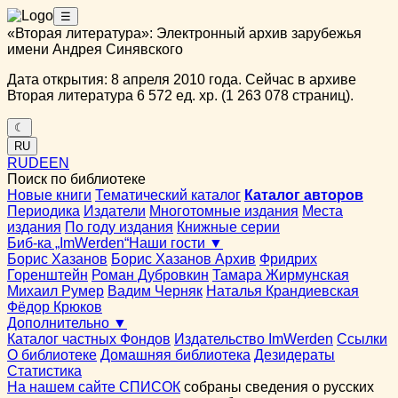
☰
«Вторая литература»: Электронный архив зарубежья
имени Андрея Синявского
Дата открытия: 8 апреля 2010 года. Сейчас в архиве
Вторая литература 6 572 ед. хр. (1 263 078 страниц).
☾
RU
RU
DE
EN
Поиск по библиотеке
Новые книги
Тематический каталог
Каталог авторов
Периодика
Издатели
Многотомные издания
Места
издания
По году издания
Книжные серии
Биб-ка „ImWerden“
Наши гости ▼
Борис Хазанов
Борис Хазанов Архив
Фридрих
Горенштейн
Роман Дубровкин
Тамара Жирмунская
Михаил Румер
Вадим Черняк
Наталья Крандиевская
Фёдор Крюков
Дополнительно ▼
Каталог частных Фондов
Издательство ImWerden
Ссылки
О библиотеке
Домашняя библиотека
Дезидераты
Статистика
На нашем сайте СПИСОК
собраны сведения о русских