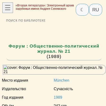
☰
«Вторая литература»: Электронный архив
зарубежья имени Андрея Синявского
☾
RU
ПОИСК ПО БИБЛИОТЕКЕ
Форум : Общественно-политический
журнал. № 21
(1989)
Место издания
München
Издательство
Сучаснiсть
Год издания
1989
Объём
242 стр.