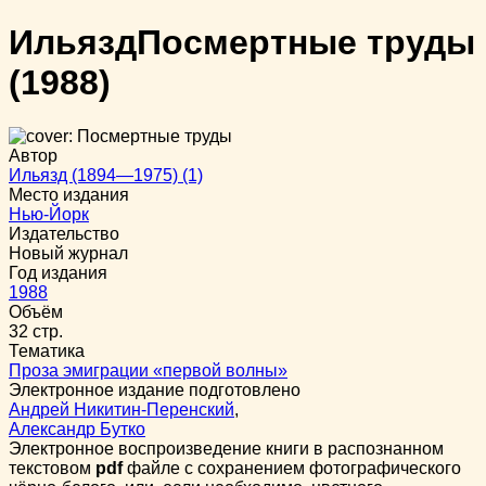
Ильязд
Посмертные труды
(1988)
Автор
Ильязд (1894—1975) (1)
Место издания
Нью-Йорк
Издательство
Новый журнал
Год издания
1988
Объём
32 стр.
Тематика
Проза эмиграции «первой волны»
Электронное издание подготовлено
Андрей Никитин-Перенский
,
Александр Бутко
Электронное воспроизведение книги в распознанном
текстовом
pdf
файле с сохранением фотографического