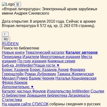
☰
«Вторая литература»: Электронный архив зарубежья
имени Андрея Синявского
Дата открытия: 8 апреля 2010 года. Сейчас в архиве
Вторая литература 6 572 ед. хр. (1 263 078 страниц).
☾
RU
RU
DE
EN
Поиск по библиотеке
Новые книги
Тематический каталог
Каталог авторов
Периодика
Издатели
Многотомные издания
Места
издания
По году издания
Книжные серии
Биб-ка „ImWerden“
Наши гости ▼
Борис Хазанов
Борис Хазанов Архив
Фридрих
Горенштейн
Роман Дубровкин
Тамара Жирмунская
Михаил Румер
Вадим Черняк
Наталья Крандиевская
Фёдор Крюков
Дополнительно ▼
Каталог частных Фондов
Издательство ImWerden
Ссылки
О библиотеке
Домашняя библиотека
Дезидераты
Статистика
На нашем сайте СПИСОК
собраны сведения о русских