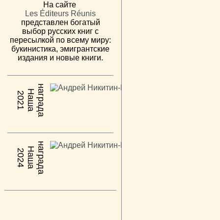
На сайте
Les Éditeurs Réunis
представлен богатый
выбор русских книг с
пересылкой по всему миру:
букинистика, эмигрантские
издания и новые книги.
н
а
Н
а
ш
а
а
г
р
а
д
2021
н
а
Н
а
ш
а
а
г
р
а
д
2024