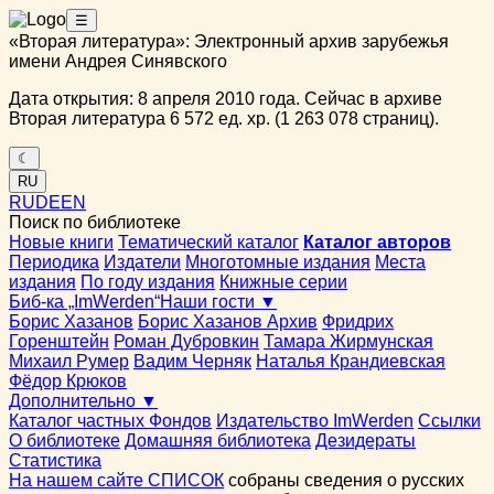
☰
«Вторая литература»: Электронный архив зарубежья
имени Андрея Синявского
Дата открытия: 8 апреля 2010 года. Сейчас в архиве
Вторая литература 6 572 ед. хр. (1 263 078 страниц).
☾
RU
RU
DE
EN
Поиск по библиотеке
Новые книги
Тематический каталог
Каталог авторов
Периодика
Издатели
Многотомные издания
Места
издания
По году издания
Книжные серии
Биб-ка „ImWerden“
Наши гости ▼
Борис Хазанов
Борис Хазанов Архив
Фридрих
Горенштейн
Роман Дубровкин
Тамара Жирмунская
Михаил Румер
Вадим Черняк
Наталья Крандиевская
Фёдор Крюков
Дополнительно ▼
Каталог частных Фондов
Издательство ImWerden
Ссылки
О библиотеке
Домашняя библиотека
Дезидераты
Статистика
На нашем сайте СПИСОК
собраны сведения о русских