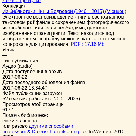
Александр Бутко
Коллекция
Из библиотеки Нины Бодровой (1946—2015) (Мюнхен)
Электронное воспроизведение книги в распознанном
текстовом
pdf
файле с сохранением фотографического
чёрно-белого, или, если необходимо, цветного
изображения страниц книги. Текст находится под
изображением: по файлу можно искать, а текст можно
копировать для цитирования.
PDF : 17.16 Mb
Язык
—
Тип публикации
Аудио (audio)
Дата поступления в архив
2017-06-22
Дата последнего обновления файла
2017-06-22 13:34:47
Файл публикации загружен
52 (счётчик работает с 20.01.2025)
Просмотров этой страницы
6177
Помочь библиотеке:
ежемесячно на:
или разово
другими способами
Impressum & Datenschutzerklärung
:
cc
ImWerden, 2010—