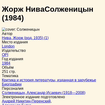
Жорж Нива
Солженицын
(1984)
Автор
Нива, Жорж (род. 1935) (1)
Место издания
London
Издательство
OPI
Год издания
1984
Объём
251 стр.
Тематика
Критика и история литературы, изданная в зарубежье
Биографии
Персоналия
Солженицын, Александр Исаевич (1918—2008)
Электронное издание подготовлено
Андрей Никитин-Перенский
,