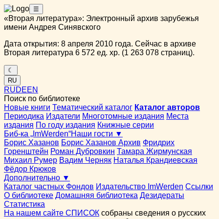
☰
«Вторая литература»: Электронный архив зарубежья
имени Андрея Синявского
Дата открытия: 8 апреля 2010 года. Сейчас в архиве
Вторая литература 6 572 ед. хр. (1 263 078 страниц).
☾
RU
RU
DE
EN
Поиск по библиотеке
Новые книги
Тематический каталог
Каталог авторов
Периодика
Издатели
Многотомные издания
Места
издания
По году издания
Книжные серии
Биб-ка „ImWerden“
Наши гости ▼
Борис Хазанов
Борис Хазанов Архив
Фридрих
Горенштейн
Роман Дубровкин
Тамара Жирмунская
Михаил Румер
Вадим Черняк
Наталья Крандиевская
Фёдор Крюков
Дополнительно ▼
Каталог частных Фондов
Издательство ImWerden
Ссылки
О библиотеке
Домашняя библиотека
Дезидераты
Статистика
На нашем сайте СПИСОК
собраны сведения о русских