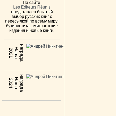
На сайте
Les Éditeurs Réunis
представлен богатый
выбор русских книг с
пересылкой по всему миру:
букинистика, эмигрантские
издания и новые книги.
н
а
Н
а
ш
а
а
г
р
а
д
2021
н
а
Н
а
ш
а
а
г
р
а
д
2024