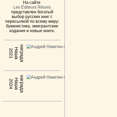
На сайте
Les Éditeurs Réunis
представлен богатый
выбор русских книг с
пересылкой по всему миру:
букинистика, эмигрантские
издания и новые книги.
н
а
Н
а
ш
а
а
г
р
а
д
2021
н
а
Н
а
ш
а
а
г
р
а
д
2024