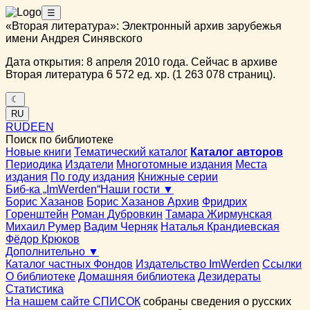
☰
«Вторая литература»: Электронный архив зарубежья
имени Андрея Синявского
Дата открытия: 8 апреля 2010 года. Сейчас в архиве
Вторая литература 6 572 ед. хр. (1 263 078 страниц).
☾
RU
RU
DE
EN
Поиск по библиотеке
Новые книги
Тематический каталог
Каталог авторов
Периодика
Издатели
Многотомные издания
Места
издания
По году издания
Книжные серии
Биб-ка „ImWerden“
Наши гости ▼
Борис Хазанов
Борис Хазанов Архив
Фридрих
Горенштейн
Роман Дубровкин
Тамара Жирмунская
Михаил Румер
Вадим Черняк
Наталья Крандиевская
Фёдор Крюков
Дополнительно ▼
Каталог частных Фондов
Издательство ImWerden
Ссылки
О библиотеке
Домашняя библиотека
Дезидераты
Статистика
На нашем сайте СПИСОК
собраны сведения о русских