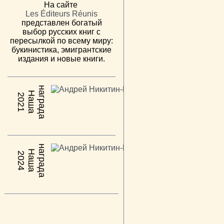
На сайте
Les Éditeurs Réunis
представлен богатый
выбор русских книг с
пересылкой по всему миру:
букинистика, эмигрантские
издания и новые книги.
н
а
Н
а
ш
а
а
г
р
а
д
2021
н
а
Н
а
ш
а
а
г
р
а
д
2024