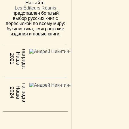
На сайте
Les Éditeurs Réunis
представлен богатый
выбор русских книг с
пересылкой по всему миру:
букинистика, эмигрантские
издания и новые книги.
н
а
Н
а
ш
а
а
г
р
а
д
2021
н
а
Н
а
ш
а
а
г
р
а
д
2024