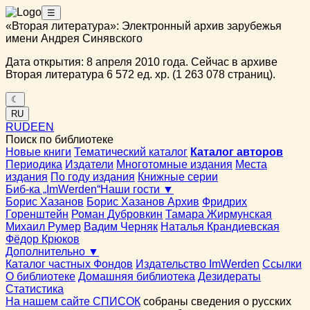
☰
«Вторая литература»: Электронный архив зарубежья
имени Андрея Синявского
Дата открытия: 8 апреля 2010 года. Сейчас в архиве
Вторая литература 6 572 ед. хр. (1 263 078 страниц).
☾
RU
RU
DE
EN
Поиск по библиотеке
Новые книги
Тематический каталог
Каталог авторов
Периодика
Издатели
Многотомные издания
Места
издания
По году издания
Книжные серии
Биб-ка „ImWerden“
Наши гости ▼
Борис Хазанов
Борис Хазанов Архив
Фридрих
Горенштейн
Роман Дубровкин
Тамара Жирмунская
Михаил Румер
Вадим Черняк
Наталья Крандиевская
Фёдор Крюков
Дополнительно ▼
Каталог частных Фондов
Издательство ImWerden
Ссылки
О библиотеке
Домашняя библиотека
Дезидераты
Статистика
На нашем сайте СПИСОК
собраны сведения о русских