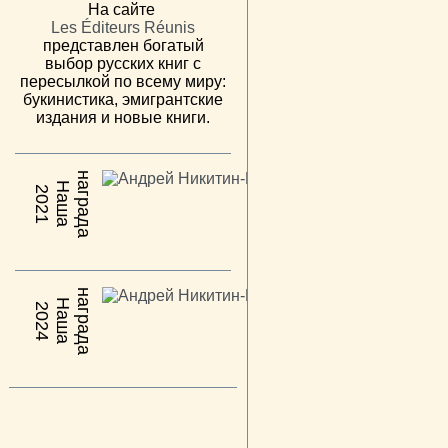
На сайте
Les Éditeurs Réunis
представлен богатый
выбор русских книг с
пересылкой по всему миру:
букинистика, эмигрантские
издания и новые книги.
н
а
Н
а
ш
а
а
г
р
а
д
2021
н
а
Н
а
ш
а
а
г
р
а
д
2024