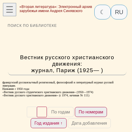
☰
«Вторая литература»: Электронный архив
зарубежья имени Андрея Синявского
☾
RU
ПОИСК ПО БИБЛИОТЕКЕ
Вестник русского христианского
движения:
журнал, Париж (1925— )
французский русскоязычный религиозный, философский и литературный журнал русской
эмиграции.
Названия с 1950 года:
«Вестник русского студенческого христианского движения» (1950—1974)
«Вестник русского христианского движения» (с 1974; начиная № 111)
По годам
По номерам
Год издания ↑
Дата добавления