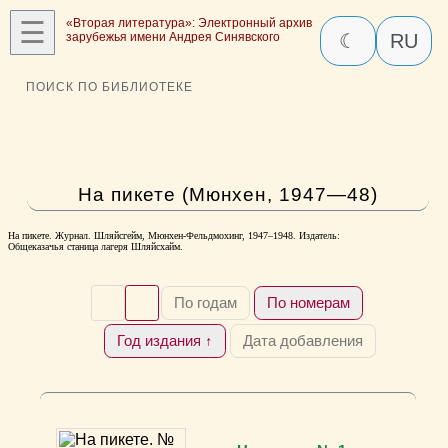
☰
«Вторая литература»: Электронный архив
зарубежья имени Андрея Синявского
☾
RU
ПОИСК ПО БИБЛИОТЕКЕ
На пикете (Мюнхен, 1947—48)
На пикете. Журнал. Шляйсгейм, Мюнхен-Фельдмохинг, 1947–1948. Издатель:
Общеказачья станица лагеря Шляйсхайм.
По годам
По номерам
Год издания ↑
Дата добавления