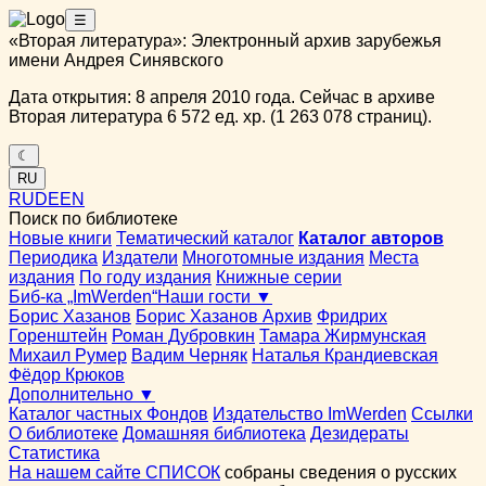
☰
«Вторая литература»: Электронный архив зарубежья
имени Андрея Синявского
Дата открытия: 8 апреля 2010 года. Сейчас в архиве
Вторая литература 6 572 ед. хр. (1 263 078 страниц).
☾
RU
RU
DE
EN
Поиск по библиотеке
Новые книги
Тематический каталог
Каталог авторов
Периодика
Издатели
Многотомные издания
Места
издания
По году издания
Книжные серии
Биб-ка „ImWerden“
Наши гости ▼
Борис Хазанов
Борис Хазанов Архив
Фридрих
Горенштейн
Роман Дубровкин
Тамара Жирмунская
Михаил Румер
Вадим Черняк
Наталья Крандиевская
Фёдор Крюков
Дополнительно ▼
Каталог частных Фондов
Издательство ImWerden
Ссылки
О библиотеке
Домашняя библиотека
Дезидераты
Статистика
На нашем сайте СПИСОК
собраны сведения о русских