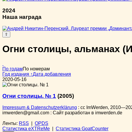
2024
Наша награда
⇧
Огни столицы, альманах (
По годам
По номерам
Год издания ↑
Дата добавления
2020-05-16
Огни столицы. № 1
(2005)
Impressum & Datenschutzerklärung
:
cc
ImWerden, 2010—20
imwerden@gmail.com : Сайт разработан в imwerden.de
Ленты:
RSS
|
OPDS
Статистика eXTReMe
|
Статистика GoatCounter