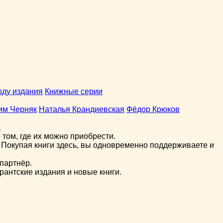
оду издания
Книжные серии
им Черняк
Наталья Крандиевская
Фёдор Крюков
а
том, где их можно приобрести.
 Покупая книги здесь, вы одновременно поддерживаете и
партнёр.
рантские издания и новые книги.