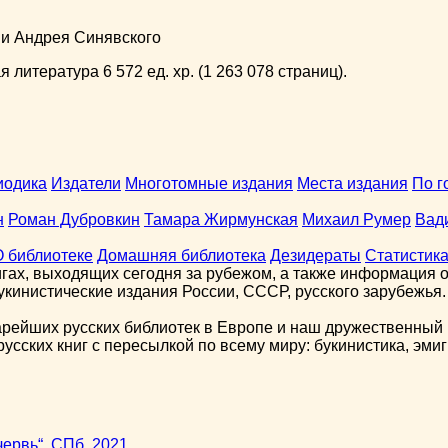
ни Андрея Синявского
 литература 6 572 ед. хр. (1 263 078 страниц).
иодика
Издатели
Многотомные издания
Места издания
По г
н
Роман Дубровкин
Тамара Жирмунская
Михаил Румер
Вад
О библиотеке
Домашняя библиотека
Дезидераты
Статистик
гах, выходящих сегодня за рубежом, а также информация о 
кинистические издания России, СССР, русского зарубежья.
арейших русских библиотек в Европе и наш дружественный 
сских книг с пересылкой по всему миру: букинистика, эмиг