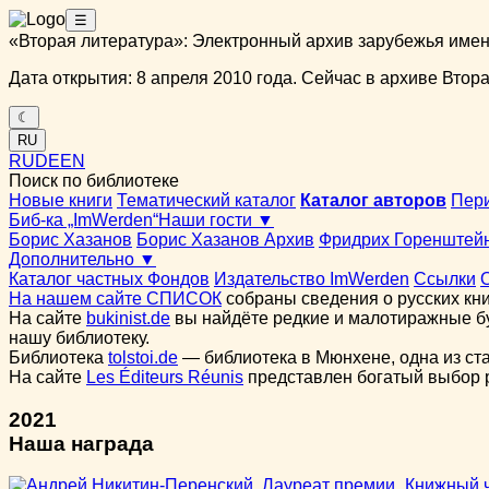
☰
«Вторая литература»: Электронный архив зарубежья име
Дата открытия: 8 апреля 2010 года. Сейчас в архиве Вторая
☾
RU
RU
DE
EN
Поиск по библиотеке
Новые книги
Тематический каталог
Каталог авторов
Пер
Биб-ка „ImWerden“
Наши гости ▼
Борис Хазанов
Борис Хазанов Архив
Фридрих Горенштей
Дополнительно ▼
Каталог частных Фондов
Издательство ImWerden
Ссылки
На нашем сайте СПИСОК
собраны сведения о русских кни
На сайте
bukinist.de
вы найдёте редкие и малотиражные бу
нашу библиотеку.
Библиотека
tolstoi.de
— библиотека в Мюнхене, одна из ст
На сайте
Les Éditeurs Réunis
представлен богатый выбор ру
2021
Наша награда