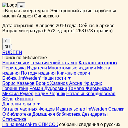
☰
«Вторая литература»: Электронный архив зарубежья
имени Андрея Синявского
Дата открытия: 8 апреля 2010 года. Сейчас в архиве
Вторая литература 6 572 ед. хр. (1 263 078 страниц).
☾
RU
RU
DE
EN
Поиск по библиотеке
Новые книги
Тематический каталог
Каталог авторов
Периодика
Издатели
Многотомные издания
Места
издания
По году издания
Книжные серии
Биб-ка „ImWerden“
Наши гости ▼
Борис Хазанов
Борис Хазанов Архив
Фридрих
Горенштейн
Роман Дубровкин
Тамара Жирмунская
Михаил Румер
Вадим Черняк
Наталья Крандиевская
Фёдор Крюков
Дополнительно ▼
Каталог частных Фондов
Издательство ImWerden
Ссылки
О библиотеке
Домашняя библиотека
Дезидераты
Статистика
На нашем сайте СПИСОК
собраны сведения о русских