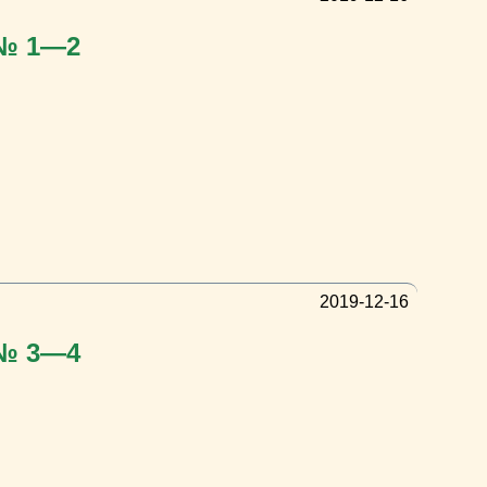
 № 1—2
2019-12-16
 № 3—4