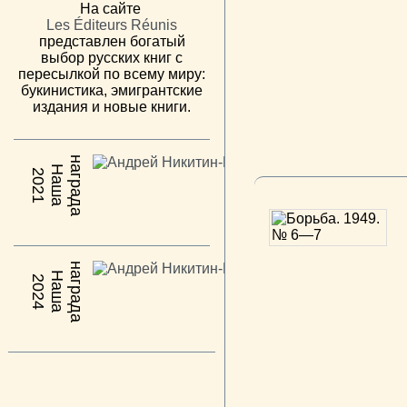
На сайте
Les Éditeurs Réunis
представлен богатый
выбор русских книг с
пересылкой по всему миру:
букинистика, эмигрантские
издания и новые книги.
н
а
Н
а
ш
а
а
г
р
а
д
2021
н
а
Н
а
ш
а
а
г
р
а
д
2024