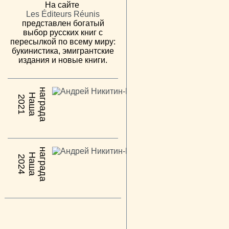
На сайте
Les Éditeurs Réunis
представлен богатый
выбор русских книг с
пересылкой по всему миру:
букинистика, эмигрантские
издания и новые книги.
н
а
Н
а
ш
а
а
г
р
а
д
2021
н
а
Н
а
ш
а
а
г
р
а
д
2024