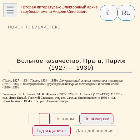
☰
«Вторая литература»: Электронный архив
зарубежья имени Андрея Синявского
☾
RU
ПОИСК ПО БИБЛИОТЕКЕ
Вольное казачество, Прага, Париж
(1927 — 1939)
(Прага, 1927—1934; Париж, 1934—1939). Двухнедельный журнал литературы и политики
(1927–1930), Иллюстрированный двухнедельный журнал литературный и политический
(1930–1939).
Редакторы: И. А. Билый, М. Ф. Фролов (1927–1929), И. А. Билый (1929–1939). С 1929 г.
изд. Игнат Билый, Терентий Стариков, отв. ред. Jaroslav Strohschneider, с 1930 г. изд.
Игнат Билый, с 1934 г. отв. ред. Антонин Йиндра.
По годам
По номерам
Год издания ↑
Дата добавления