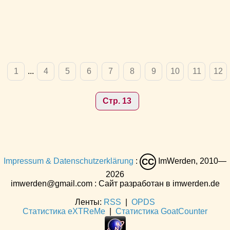
1
...
4
5
6
7
8
9
10
11
12
Стр. 13
Impressum & Datenschutzerklärung
:
ImWerden, 2010—
CC
2026
imwerden@gmail.com : Сайт разработан в imwerden.de
Ленты:
RSS
|
OPDS
Статистика eXTReMe
|
Статистика GoatCounter