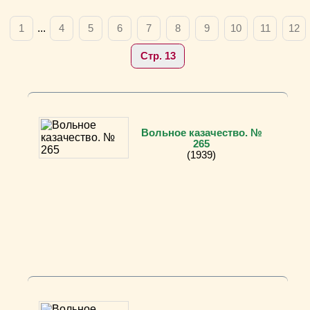
1
...
4
5
6
7
8
9
10
11
12
Стр. 13
Вольное казачество. №
265
(1939)