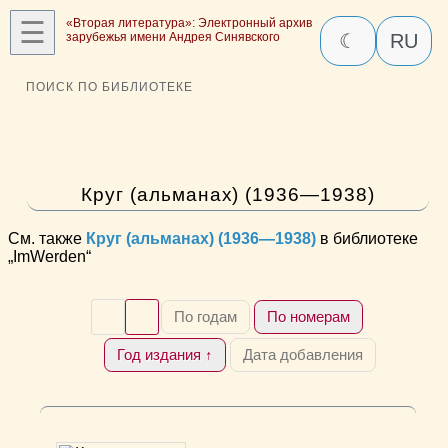
☰
«Вторая литература»: Электронный архив
зарубежья имени Андрея Синявского
☾
RU
ПОИСК ПО БИБЛИОТЕКЕ
Круг (альманах) (1936—1938)
См. также
Круг (альманах) (1936—1938)
в библиотеке
„ImWerden“
По годам
По номерам
Год издания ↑
Дата добавления