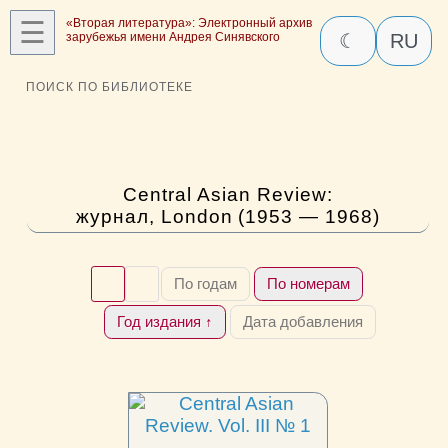
☰
«Вторая литература»: Электронный архив
зарубежья имени Андрея Синявского
☾
RU
ПОИСК ПО БИБЛИОТЕКЕ
Central Asian Review:
журнал, London (1953 — 1968)
По годам
По номерам
Год издания ↑
Дата добавления