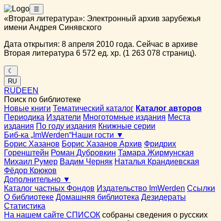
☰
«Вторая литература»: Электронный архив зарубежья
имени Андрея Синявского
Дата открытия: 8 апреля 2010 года. Сейчас в архиве
Вторая литература 6 572 ед. хр. (1 263 078 страниц).
☾
RU
RU
DE
EN
Поиск по библиотеке
Новые книги
Тематический каталог
Каталог авторов
Периодика
Издатели
Многотомные издания
Места
издания
По году издания
Книжные серии
Биб-ка „ImWerden“
Наши гости ▼
Борис Хазанов
Борис Хазанов Архив
Фридрих
Горенштейн
Роман Дубровкин
Тамара Жирмунская
Михаил Румер
Вадим Черняк
Наталья Крандиевская
Фёдор Крюков
Дополнительно ▼
Каталог частных Фондов
Издательство ImWerden
Ссылки
О библиотеке
Домашняя библиотека
Дезидераты
Статистика
На нашем сайте СПИСОК
собраны сведения о русских