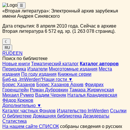
☰
«Вторая литература»: Электронный архив зарубежья
имени Андрея Синявского
Дата открытия: 8 апреля 2010 года. Сейчас в архиве
Вторая литература 6 572 ед. хр. (1 263 078 страниц).
☾
RU
RU
DE
EN
Поиск по библиотеке
Новые книги
Тематический каталог
Каталог авторов
Периодика
Издатели
Многотомные издания
Места
издания
По году издания
Книжные серии
Биб-ка „ImWerden“
Наши гости ▼
Борис Хазанов
Борис Хазанов Архив
Фридрих
Горенштейн
Роман Дубровкин
Тамара Жирмунская
Михаил Румер
Вадим Черняк
Наталья Крандиевская
Фёдор Крюков
Дополнительно ▼
Каталог частных Фондов
Издательство ImWerden
Ссылки
О библиотеке
Домашняя библиотека
Дезидераты
Статистика
На нашем сайте СПИСОК
собраны сведения о русских