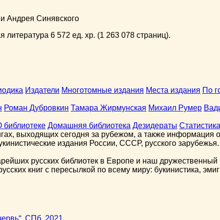
ни Андрея Синявского
 литература 6 572 ед. хр. (1 263 078 страниц).
иодика
Издатели
Многотомные издания
Места издания
По г
н
Роман Дубровкин
Тамара Жирмунская
Михаил Румер
Вад
О библиотеке
Домашняя библиотека
Дезидераты
Статистик
гах, выходящих сегодня за рубежом, а также информация о 
кинистические издания России, СССР, русского зарубежья.
арейших русских библиотек в Европе и наш дружественный 
сских книг с пересылкой по всему миру: букинистика, эмиг