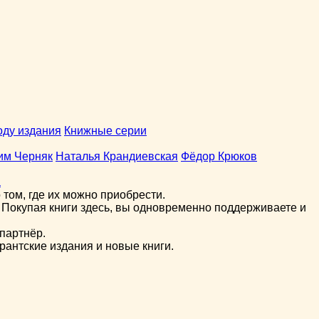
оду издания
Книжные серии
им Черняк
Наталья Крандиевская
Фёдор Крюков
а
том, где их можно приобрести.
 Покупая книги здесь, вы одновременно поддерживаете и
партнёр.
рантские издания и новые книги.