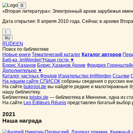
☰
«Вторая литература»: Электронный архив зарубежья име
Дата открытия: 8 апреля 2010 года. Сейчас в архиве Вторая
☾
RU
RU
DE
EN
Поиск по библиотеке
Новые книги
Тематический каталог
Каталог авторов
Пер
Биб-ка „ImWerden“
Наши гости ▼
Борис Хазанов
Борис Хазанов Архив
Фридрих Горенштей
Дополнительно ▼
Каталог частных Фондов
Издательство ImWerden
Ссылки
На нашем сайте СПИСОК
собраны сведения о русских кни
На сайте
bukinist.de
вы найдёте редкие и малотиражные бу
нашу библиотеку.
Библиотека
tolstoi.de
— библиотека в Мюнхене, одна из ст
На сайте
Les Éditeurs Réunis
представлен богатый выбор ру
2021
Наша награда