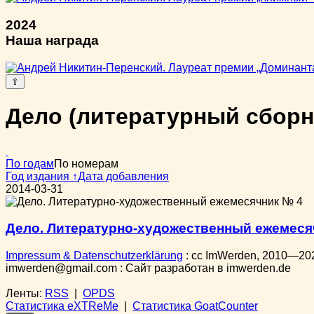
2024
Наша награда
⇧
Дело (литературный сборн
По годам
По номерам
Год издания ↑
Дата добавления
2014-03-31
Дело. Литературно-художественный ежемеся
Impressum & Datenschutzerklärung
:
cc
ImWerden, 2010—20
imwerden@gmail.com : Сайт разработан в imwerden.de
Ленты:
RSS
|
OPDS
Статистика eXTReMe
|
Статистика GoatCounter