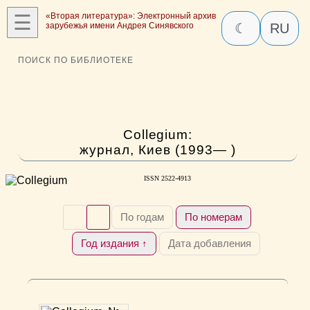
☰
«Вторая литература»: Электронный архив
зарубежья имени Андрея Синявского
☾
RU
ПОИСК ПО БИБЛИОТЕКЕ
Collegium:
журнал, Киев (1993— )
ISSN 2522-4913
По годам
По номерам
Год издания ↑
Дата добавления