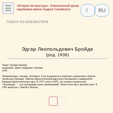
☰
«Вторая литература»: Электронный архив
зарубежья имени Андрея Синявского
☾
RU
ПОИСК ПО БИБЛИОТЕКЕ
Эдгар Леопольдович Бройде
(род. 1936)
Также: Бройде-Треппер
псевдоним: Денис Андреевич Антонов
1936
Литературовед, чеховед, публицист. Сын журналиста и советского разведчика в Европе
Леопольда Треппера. Окончил филологический факультет Московского университета.
Кандидат филологических наук. В 1971 уехал в ФРГ, где основал издательство
«Чеховград» — для публикации своих произведений. Автор более двух десятков книг. В
1991 вернулся с семьей в Москву.