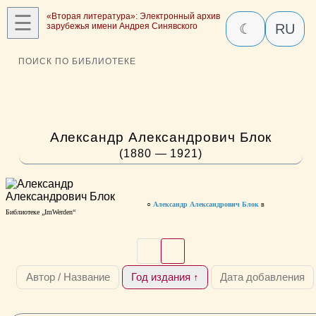
☰
«Вторая литература»: Электронный архив
зарубежья имени Андрея Синявского
☾
RU
ПОИСК ПО БИБЛИОТЕКЕ
Александр Александрович Блок
(1880 — 1921)
○
Александр Александрович Блок
в
Библиотеке „ImWerden“
Автор / Название
Год издания ↑
Дата добавления