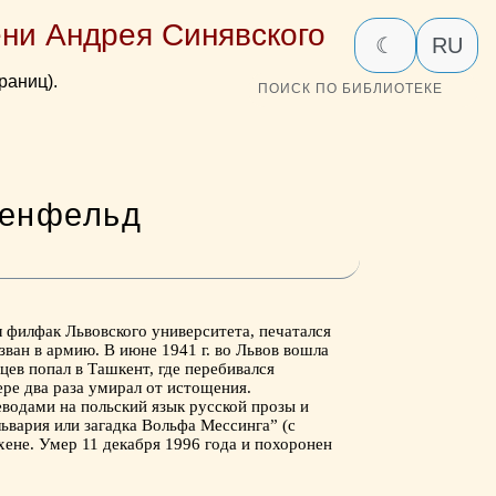
ни Андрея Синявского
☾
RU
раниц).
ПОИСК ПО БИБЛИОТЕКЕ
Шенфельд
л филфак Львовского университета, печатался
зван в армию. В июне 1941 г. во Львов вошла
цев попал в Ташкент, где перебивался
ере два раза умирал от истощения.
еводами на польский язык русской прозы и
львария или загадка Вольфа Мессинга” (с
хене. Умер 11 декабря 1996 года и похоронен