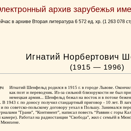
Электронный архив зарубежья име
йчас в архиве Вторая литература 6 572 ед. хр. (1 263 078 ст
Игнатий Норбертович 
(1915 — 1996)
Игнатий Шенфельд родился в 1915 г. в городе Львове. Окончи
как поэт и переводчик. Из-за сильной близорукости не был при
немецкая армия... Шенфельд бежал на восток и в потоке бежен
В 1943 г. по доносу получил стандартный приговор - 10 лет. В лаг
 и по советско-польскому договору уехал в Польшу. Занимался пер
урналами "Грани", "Континент", написал повесть “Раввин с горы Ка
 камере). Работал на радиостанции "Свобода", жил с семьёй в Мюн
в Мюнхене.