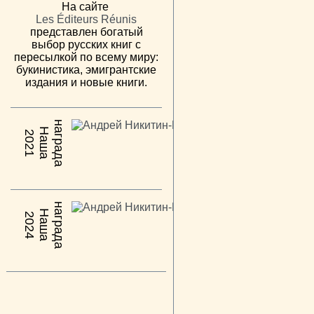
На сайте
Les Éditeurs Réunis
представлен богатый
выбор русских книг с
пересылкой по всему миру:
букинистика, эмигрантские
издания и новые книги.
н
а
Н
а
ш
а
а
г
р
а
д
2021
н
а
Н
а
ш
а
а
г
р
а
д
2024