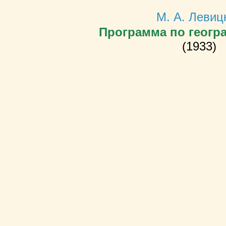
М. А. Левиц
Программа по геогр
(1933)