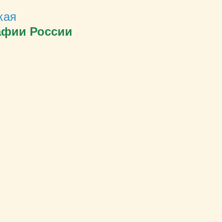
кая
афии России