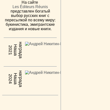
На сайте
Les Éditeurs Réunis
представлен богатый
выбор русских книг с
пересылкой по всему миру:
букинистика, эмигрантские
издания и новые книги.
н
а
Н
а
ш
а
а
г
р
а
д
2021
н
а
Н
а
ш
а
а
г
р
а
д
2024