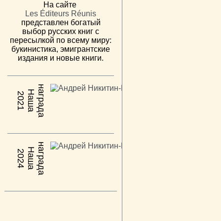
На сайте
Les Éditeurs Réunis
представлен богатый
выбор русских книг с
пересылкой по всему миру:
букинистика, эмигрантские
издания и новые книги.
н
а
Н
а
ш
а
а
г
р
а
д
2021
н
а
Н
а
ш
а
а
г
р
а
д
2024