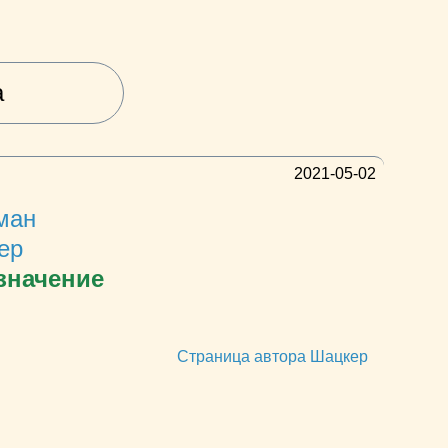
а
2021-05-02
ман
ер
значение
Страница автора Шацкер