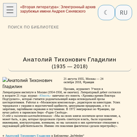
☰
«Вторая литература»: Электронный архив
☾
RU
зарубежья имени Андрея Синявского
ПОИСК ПО БИБЛИОТЕКЕ
Анатолий Тихонович Гладилин
(1935 — 2018)
21 августа 1935, Москва — 24
октября 2018, Франция
Прозаик, журналист. Учился в
Литературном институте в Москве (1954-1958, не окончил). Литературный дебют состоялся
в возрасте 21 года: журнал
«Юность»
напечатал его повесть «Хроника времен Виктора
Подгурского», которая считается родоначальницей жанра исповедальной прозы
шестидесятников. Работал в «Московском комсомольце», редактором на киностудии. Успех
чередовался с укорами в недостаточной идейности, цензурными придирками, а то и
запретами, партийными окриками и поучениями. В 1972 эмигрировал во Францию, где
начал работу в парижском бюро «Радио Свобода».
О себе и писателях-шестидесятниках:
«Мы на своих книгах воспитали целое поколение, а,
может быть, и два, которые продолжали строить советскую власть, были хорошими
инженерами, конструкторами, военными, но мы заложили в них критическое отношение к
окружающей действительности. Именно эти поколения фактически сделали перестройку».
○
Анатолий Тихонович Гладилин
в Библиотеке „ImWerden“