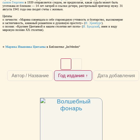
сыном Георгием
в 1939 отправляется следом, не предполагая, какая судьба может быть
уготована ее близким — 14 лет лагерей и ссылки дочери, расстрельный приговор мужу. 31
августа 1941 года она сводит счеты с жизнью.
Цитаты
о личности: «Марина совмещала в себе старомодную учтивость и бунтарство, высокомерие
и застенчивость, книжный романтизм и душевную простоту» (
И. Эренбург
).
о поэзии: «Крупнее Цветаевой в нашем столетии нет поэта» (
И. Бродский
, имея в виду
мировую поэзию ХХ столетия).
○
Марина Ивановна Цветаева
в Библиотеке „ImWerden“
Автор / Название
Год издания ↑
Дата добавления