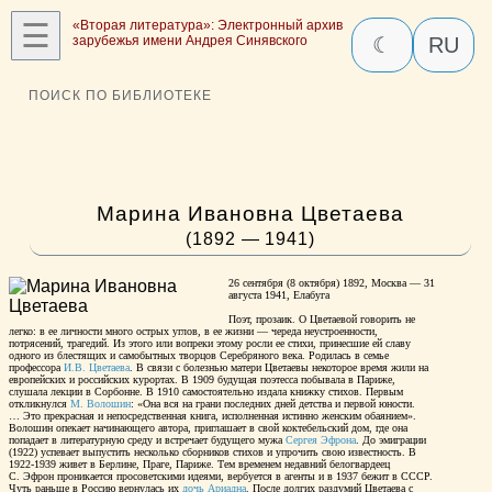
☰
«Вторая литература»: Электронный архив
зарубежья имени Андрея Синявского
☾
RU
ПОИСК ПО БИБЛИОТЕКЕ
Марина Ивановна Цветаева
(1892 — 1941)
26 сентября (8 октября) 1892, Москва — 31
августа 1941, Елабуга
Поэт, прозаик. О Цветаевой говорить не
легко: в ее личности много острых углов, в ее жизни — череда неустроенности,
потрясений, трагедий. Из этого или вопреки этому росли ее стихи, принесшие ей славу
одного из блестящих и самобытных творцов Серебряного века. Родилась в семье
профессора
И.В. Цветаева
. В связи с болезнью матери Цветаевы некоторое время жили на
европейских и российских курортах. В 1909 будущая поэтесса побывала в Париже,
слушала лекции в Сорбонне. В 1910 самостоятельно издала книжку стихов. Первым
откликнулся
М. Волошин
: «Она вся на грани последних дней детства и первой юности.
… Это прекрасная и непосредственная книга, исполненная истинно женским обаянием».
Волошин опекает начинающего автора, приглашает в свой коктебельский дом, где она
попадает в литературную среду и встречает будущего мужа
Сергея Эфрона
. До эмиграции
(1922) успевает выпустить несколько сборников стихов и упрочить свою известность. В
1922-1939 живет в Берлине, Праге, Париже. Тем временем недавний белогвардеец
С. Эфрон проникается просоветскими идеями, вербуется в агенты и в 1937 бежит в СССР.
Чуть раньше в Россию вернулась их
дочь Ариадна
. После долгих раздумий Цветаева с