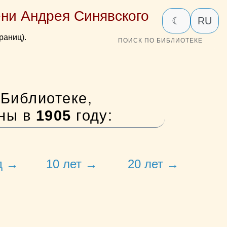
ни Андрея Синявского
☾
RU
раниц).
ПОИСК ПО БИБЛИОТЕКЕ
Библиотеке,
аны в
1905
году:
д →
10 лет →
20 лет →