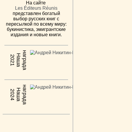
На сайте
Les Éditeurs Réunis
представлен богатый
выбор русских книг с
пересылкой по всему миру:
букинистика, эмигрантские
издания и новые книги.
н
а
Н
а
ш
а
а
г
р
а
д
2021
н
а
Н
а
ш
а
а
г
р
а
д
2024